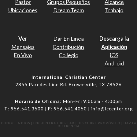
Pastor
Grupos Pequeños
Alcance
Ubicaciones
Dream Team
Trabajo
Ver
Dar En Linea
Descarga la
Mensajes
Contribución
Aplicación
En Vivo
Collegio
iOS
Android
International Christian Center
2855 Paredes Line Rd. Brownsville, TX 78526
Horario de Oficina
: Mon-Fri 9:00am - 4:00pm
T
: 956.541.3500 |
F
: 956.541.4050 | info@iccenter.org
CONOCE A DIOS | ENCUENTRA LIBERTAD | DESCUBRE PROPÓSITO | HAZ LA
DIFERENCIA