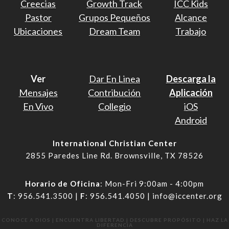
Creecias
Growth Track
ICC Kids
Pastor
Grupos Pequeños
Alcance
Ubicaciones
Dream Team
Trabajo
Ver
Dar En Linea
Descarga la
Mensajes
Contribución
Aplicación
En Vivo
Collegio
iOS
Android
International Christian Center
2855 Paredes Line Rd. Brownsville, TX 78526
Horario de Oficina
: Mon-Fri 9:00am - 4:00pm
T
: 956.541.3500 |
F
: 956.541.4050 | info@iccenter.org
CONOCE A DIOS | ENCUENTRA LIBERTAD | DESCUBRE PROPÓSITO | HAZ LA
DIFERENCIA