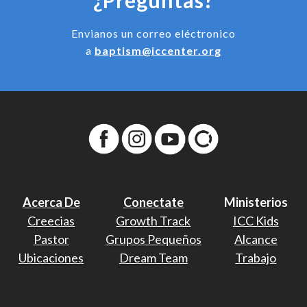
Envianos un correo eléctronico
a
baptism@iccenter.org
Acerca De
Conectate
Ministerios
Creecias
Growth Track
ICC Kids
Pastor
Grupos Pequeños
Alcance
Ubicaciones
Dream Team
Trabajo